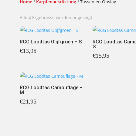
Home
/
Karpfenausrüstung
/ Tassen en Opslag
Nach
Alle 4 Ergebnisse werden angezeigt
Beliebtheit
sortiert
RCG Loodtas Olijfgroen – S
RCG Loodtas Camo
S
€
13,95
€
15,95
RCG Loodtas Camouflage –
M
€
21,95