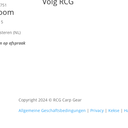
Volg RCG
3751
oom
 5
steren (NL)
n op afspraak
Copyright 2024 © RCG Carp Gear
Allgemeine Geschäftsbedingungen
|
Privacy
|
Kekse
|
H