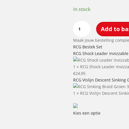
In stock
RCG
Add to ba
Bestek
Set
Maak jouw bestelling comple
quantity
RCG Bestek Set
RCG Shock Leader Invizzable
1
×
RCG Shock Leader Invizza
€
24,95
RCG Vislijn Descent Sinking 
1
×
RCG Vislijn Descent Sink
Kies een optie