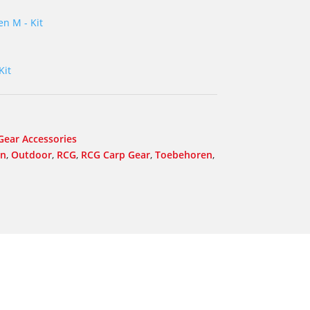
en M - Kit
Kit
Gear Accessories
en
,
Outdoor
,
RCG
,
RCG Carp Gear
,
Toebehoren
,