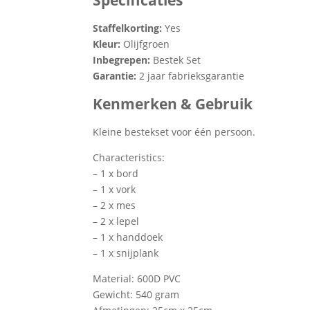
Staffelkorting:
Yes
Kleur:
Olijfgroen
Inbegrepen:
Bestek Set
Garantie:
2 jaar fabrieksgarantie
Kenmerken & Gebruik
Kleine bestekset voor één persoon.
Characteristics:
– 1 x bord
– 1 x vork
– 2 x mes
– 2 x lepel
– 1 x handdoek
– 1 x snijplank
Material: 600D PVC
Gewicht: 540 gram