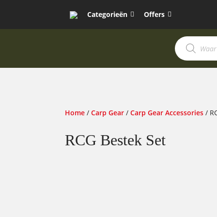
Categorieën
Offers
Producten
zoeken
Home
/
Carp Gear
/
Carp Gear Accessories
/ R
RCG Bestek Set