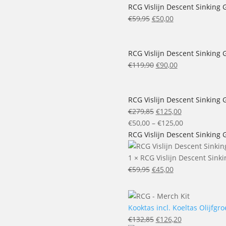
RCG Vislijn Descent Sinking 
Oorspronkelijke
Huidige
€
59,95
€
50,00
prijs
prijs
was:
is:
€59,95.
€50,00.
RCG Vislijn Descent Sinking 
Oorspronkelijke
Huidige
€
119,90
€
90,00
prijs
prijs
was:
is:
€119,90.
€90,00.
RCG Vislijn Descent Sinking 
Oorspronkelijke
Huidige
€
279,85
€
125,00
prijs
prijs
Price
€
50,00
–
€
125,00
was:
is:
range:
RCG Vislijn Descent Sinking 
€279,85.
€125,00.
€50,00
through
1
×
RCG Vislijn Descent Sink
Oorspronkelijke
Huidige
€125,00
€
59,95
€
45,00
prijs
prijs
was:
is:
€59,95.
€45,00.
Kooktas incl. Koeltas Olijfgroe
Oorspronkelijke
Huidige
€
132,85
€
126,20