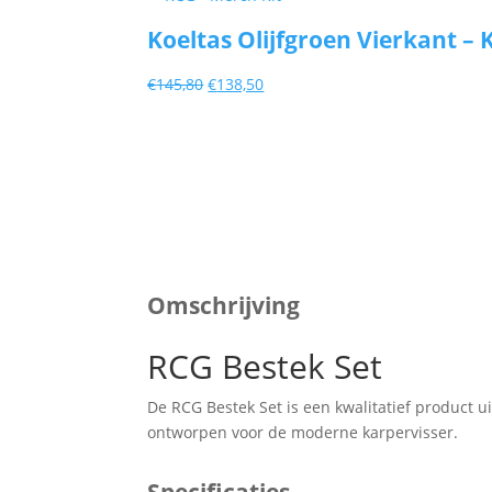
€132,85.
€126,20.
Koeltas Olijfgroen Vierkant – K
Oorspronkelijke
Huidige
€
145,80
€
138,50
prijs
prijs
was:
is:
€145,80.
€138,50.
Omschrijving
RCG Bestek Set
De RCG Bestek Set is een kwalitatief product u
ontworpen voor de moderne karpervisser.
Specificaties