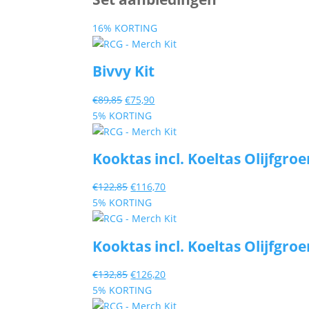
16% KORTING
Bivvy Kit
Oorspronkelijke
Huidige
€
89,85
€
75,90
prijs
prijs
5% KORTING
was:
is:
€89,85.
€75,90.
Kooktas incl. Koeltas Olijfgroe
Oorspronkelijke
Huidige
€
122,85
€
116,70
prijs
prijs
5% KORTING
was:
is:
€122,85.
€116,70.
Kooktas incl. Koeltas Olijfgroen
Oorspronkelijke
Huidige
€
132,85
€
126,20
prijs
prijs
5% KORTING
was:
is: