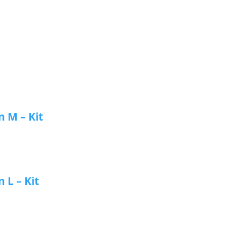
n M – Kit
 L – Kit