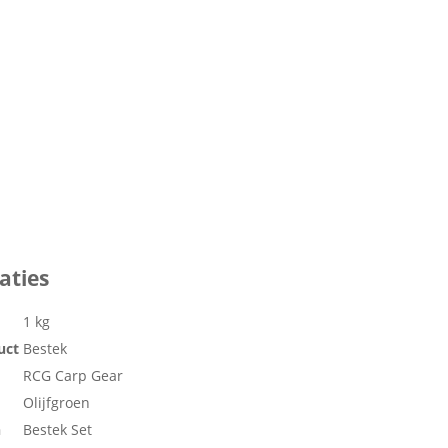
aties
1 kg
uct
Bestek
RCG Carp Gear
Olijfgroen
n
Bestek Set