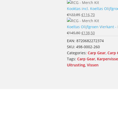
prijs
prijs
was:
is:
Kooktas incl. Koeltas Olijfgro
€132,85.
Oorspronkelijke
€126,20.
Huidige
€
122,85
€
116,70
prijs
prijs
was:
is:
Koeltas Olijfgroen Vierkant - 
€122,85.
Oorspronkelijke
€116,70.
Huidige
€
145,80
€
138,50
prijs
prijs
EAN:
8720682272374
was:
is:
SKU:
498-0002-260
€145,80.
€138,50.
Categories:
Carp Gear
,
Carp 
Tags:
Carp Gear
,
Karperviss
Uitrusting
,
Vissen