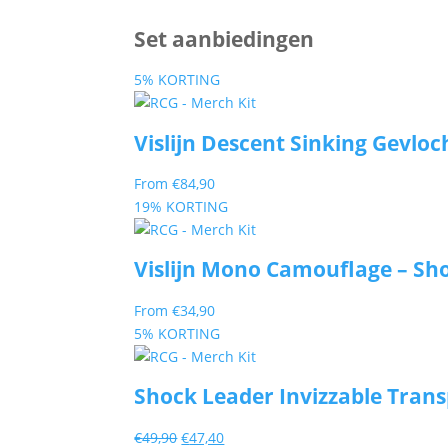
Set aanbiedingen
5% KORTING
Vislijn Descent Sinking Gevloc
From
€
84,90
19% KORTING
Vislijn Mono Camouflage – Sho
From
€
34,90
5% KORTING
Shock Leader Invizzable Trans
Oorspronkelijke
Huidige
€
49,90
€
47,40