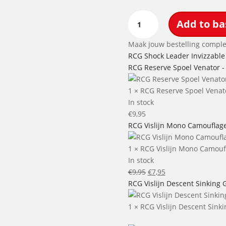
RCG
Add to ba
Shock
Leader
Maak jouw bestelling comple
Invizzable
RCG Shock Leader Invizzable
Transparant
RCG Reserve Spoel Venator -
-
30lbs
1
×
RCG Reserve Spoel Venato
quantity
In stock
€
9,95
RCG Vislijn Mono Camouflage
1
×
RCG Vislijn Mono Camoufl
In stock
Oorspronkelijke
Huidige
€
9,95
€
7,95
prijs
prijs
RCG Vislijn Descent Sinking 
was:
is:
€9,95.
€7,95.
1
×
RCG Vislijn Descent Sinki