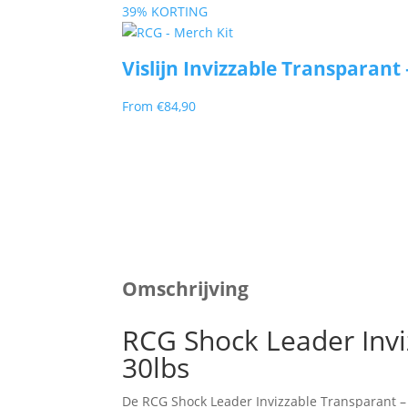
prijs
prijs
39% KORTING
was:
is:
€49,90.
€47,40.
Vislijn Invizzable Transparant 
From
€
84,90
Omschrijving
RCG Shock Leader Invi
30lbs
De RCG Shock Leader Invizzable Transparant – 3