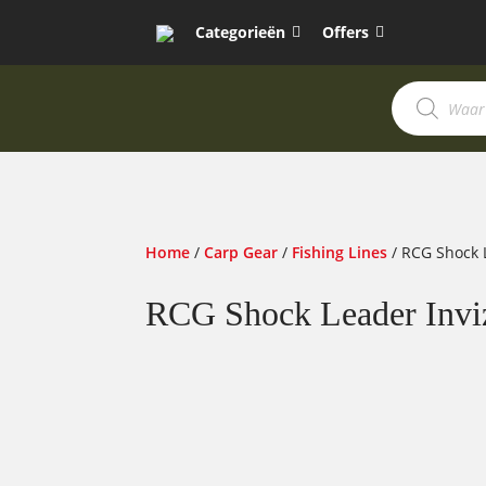
Categorieën
Offers
Producten
zoeken
Home
/
Carp Gear
/
Fishing Lines
/ RCG Shock 
RCG Shock Leader Inviz