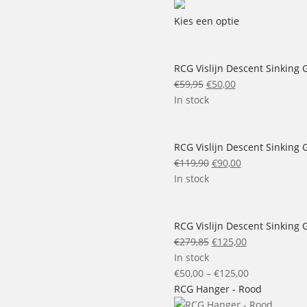
Kies een optie
RCG Vislijn Descent Sinking G
Oorspronkelijke
Huidige
€
59,95
€
50,00
prijs
prijs
In stock
was:
is:
€59,95.
€50,00.
RCG Vislijn Descent Sinking G
Oorspronkelijke
Huidige
€
119,90
€
90,00
prijs
prijs
In stock
was:
is:
€119,90.
€90,00.
RCG Vislijn Descent Sinking G
Oorspronkelijke
Huidige
€
279,85
€
125,00
prijs
prijs
In stock
was:
is:
Price
€
50,00
–
€
125,00
€279,85.
€125,00.
range:
RCG Hanger - Rood
€50,00