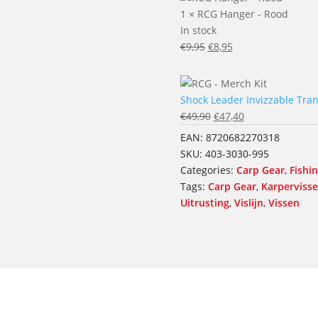
through
1
×
RCG Hanger - Rood
€125,00
In stock
Oorspronkelijke
Huidige
€
9,95
€
8,95
prijs
prijs
was:
is:
€9,95.
€8,95.
Shock Leader Invizzable Tran
Oorspronkelijke
Huidige
€
49,90
€
47,40
prijs
prijs
EAN:
8720682270318
was:
is:
SKU:
403-3030-995
€49,90.
€47,40.
Categories:
Carp Gear
,
Fishi
Tags:
Carp Gear
,
Karperviss
Uitrusting
,
Vislijn
,
Vissen