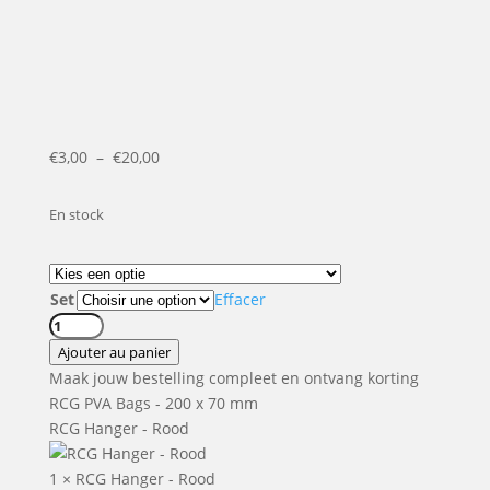
Plage
€
3,00
–
€
20,00
de
prix :
En stock
€3,00
à
€20,00
Set
Effacer
quantité
de
Ajouter au panier
RCG
Maak jouw bestelling compleet en ontvang korting
PVA
RCG PVA Bags - 200 x 70 mm
Bags
RCG Hanger - Rood
-
200
1
×
RCG Hanger - Rood