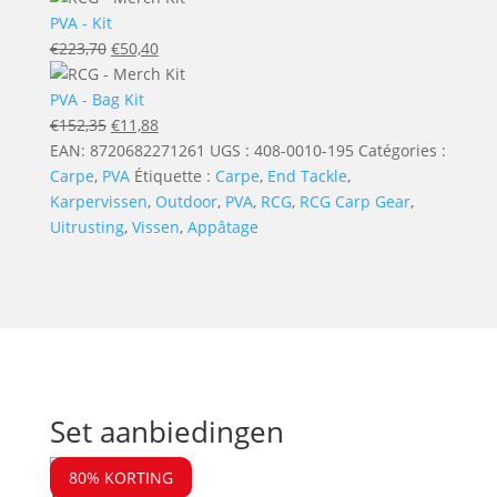
PVA - Kit
Le
Le
€
223,70
€
50,40
prix
prix
initial
actuel
PVA - Bag Kit
était :
Le
est :
Le
€
152,35
€
11,88
€223,70.
prix
€50,40.
prix
EAN:
8720682271261
UGS :
408-0010-195
Catégories :
initial
actuel
Carpe
,
PVA
Étiquette :
Carpe
,
End Tackle
,
était :
est :
Karpervissen
,
Outdoor
,
PVA
,
RCG
,
RCG Carp Gear
,
€152,35.
€11,88.
Uitrusting
,
Vissen
,
Appâtage
Set aanbiedingen
80% KORTING