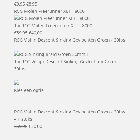
x
Le
Le
€
9,95
€
8,95
70
prix
prix
RCG Molen Freerunner XLT - 8000
mm
initial
actuel
était :
est :
1
×
RCG Molen Freerunner XLT - 8000
€9,95.
Le
€8,95.
Le
€
59,95
€
40,00
prix
prix
RCG Vislijn Descent Sinking Gevlochten Groen - 30lbs
initial
actuel
était :
est :
€59,95.
€40,00.
1
×
RCG Vislijn Descent Sinking Gevlochten Groen -
30lbs
Kies een optie
RCG Vislijn Descent Sinking Gevlochten Groen - 30lbs
– 1 stuks
Le
Le
€
59,95
€
50,00
prix
prix