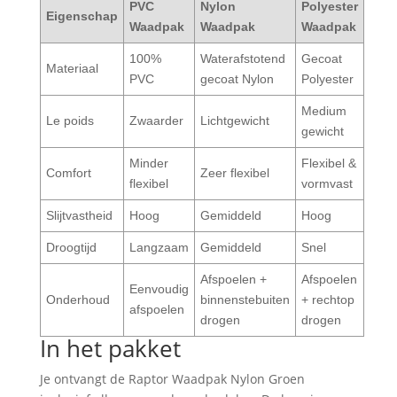
PVC
Nylon
Polyester
Eigenschap
Waadpak
Waadpak
Waadpak
100%
Waterafstotend
Gecoat
Materiaal
PVC
gecoat Nylon
Polyester
Medium
Le poids
Zwaarder
Lichtgewicht
gewicht
Minder
Flexibel &
Comfort
Zeer flexibel
flexibel
vormvast
Slijtvastheid
Hoog
Gemiddeld
Hoog
Droogtijd
Langzaam
Gemiddeld
Snel
Afspoelen +
Afspoelen
Eenvoudig
Onderhoud
binnenstebuiten
+ rechtop
afspoelen
drogen
drogen
In het pakket
Je ontvangt de Raptor Waadpak Nylon Groen