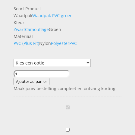
initial
actuel
Soort Product
était :
est :
Waadpak
Waadpak PVC groen
€39,95.
€35,00.
Kleur
Zwart
Camouflage
Groen
Materiaal
PVC (Plus Fit)
Nylon
Polyester
PVC
quantité
de
Ajouter au panier
Raptor
Maak jouw bestelling compleet en ontvang korting
Waadpak
Nylon
Groen
R
a
p
t
R