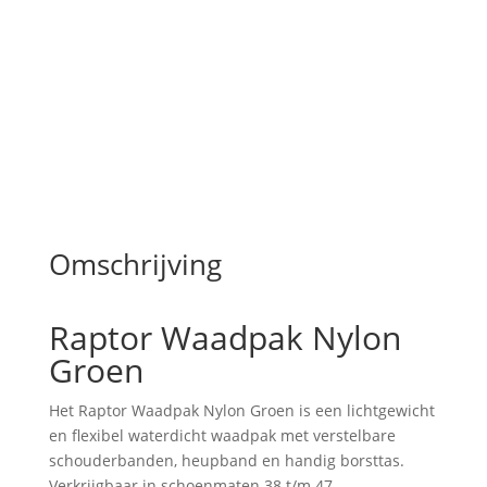
k
T
a
s
-
Z
w
a
r
t
Omschrijving
Raptor Waadpak Nylon
Groen
Het Raptor Waadpak Nylon Groen is een lichtgewicht
en flexibel waterdicht waadpak met verstelbare
schouderbanden, heupband en handig borsttas.
Verkrijgbaar in schoenmaten 38 t/m 47.