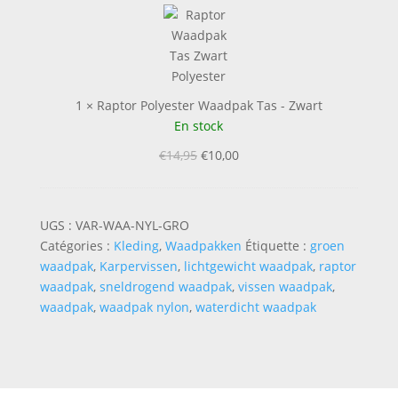
o
a
r
p
W
t
a
o
a
r
d
1
×
Raptor Polyester Waadpak Tas - Zwart
P
p
En stock
o
a
l
Le
Le
€
14,95
€
10,00
k
y
prix
prix
N
e
initial
actuel
y
s
était :
est :
UGS :
VAR-WAA-NYL-GRO
l
t
€14,95.
€10,00.
Catégories :
Kleding
,
Waadpakken
Étiquette :
groen
o
e
waadpak
,
Karpervissen
,
lichtgewicht waadpak
,
raptor
n
r
waadpak
,
sneldrogend waadpak
,
vissen waadpak
,
G
W
waadpak
,
waadpak nylon
,
waterdicht waadpak
r
a
o
a
e
d
n
p
a