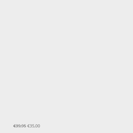
Le
Le
€
39,95
€
35,00
prix
prix