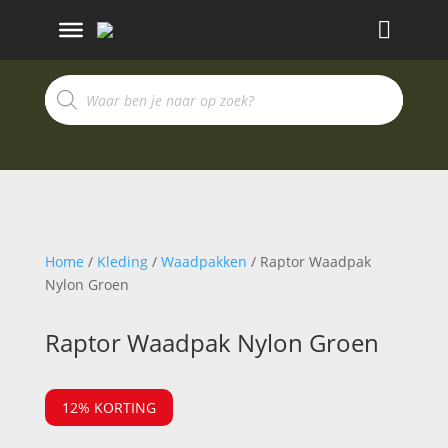
Recherche
de
produits
Home
/
Kleding
/
Waadpakken
/ Raptor Waadpak
Nylon Groen
Raptor Waadpak Nylon Groen
12% KORTING