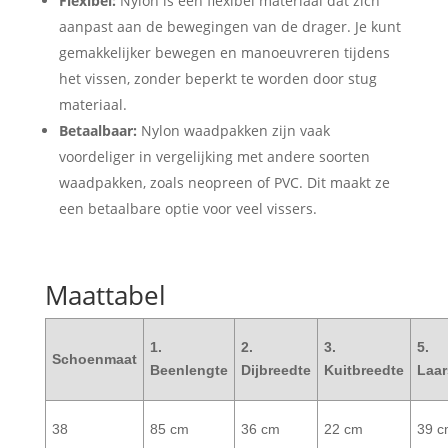
Flexibel:
Nylon is een flexibel materiaal dat zich
aanpast aan de bewegingen van de drager. Je kunt
gemakkelijker bewegen en manoeuvreren tijdens
het vissen, zonder beperkt te worden door stug
materiaal.
Betaalbaar:
Nylon waadpakken zijn vaak
voordeliger in vergelijking met andere soorten
waadpakken, zoals neopreen of PVC. Dit maakt ze
een betaalbare optie voor veel vissers.
Maattabel
1.
2.
3.
5.
Schoenmaat
Beenlengte
Dijbreedte
Kuitbreedte
Laar
38
85 cm
36 cm
22 cm
39 c