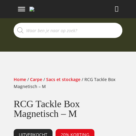
Recherche
de
produits
Home
/
Carpe
/
Sacs et stockage
/ RCG Tackle Box
Magnetisch – M
RCG Tackle Box
Magnetisch – M
UITVERKOCHT
20% KORTING