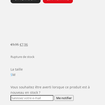
Le
Le
€
9,95
€
7,96
prix
prix
initial
actuel
Rupture de stock
était :
est :
€9,95.
€7,96.
La taille
S
M
Vous souhaitez être averti lorsque ce produit est à
nouveau en stock ?
Me notifier