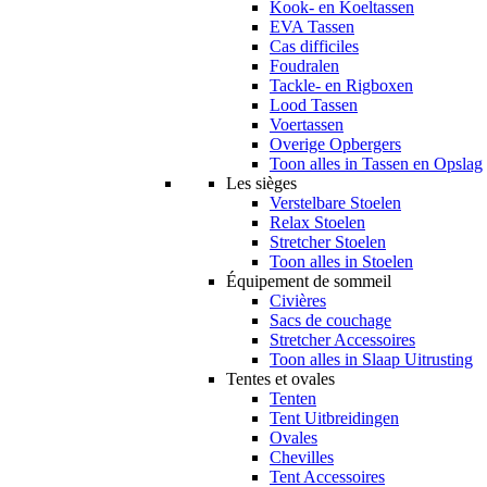
Kook- en Koeltassen
EVA Tassen
Cas difficiles
Foudralen
Tackle- en Rigboxen
Lood Tassen
Voertassen
Overige Opbergers
Toon alles in Tassen en Opslag
Les sièges
Verstelbare Stoelen
Relax Stoelen
Stretcher Stoelen
Toon alles in Stoelen
Équipement de sommeil
Civières
Sacs de couchage
Stretcher Accessoires
Toon alles in Slaap Uitrusting
Tentes et ovales
Tenten
Tent Uitbreidingen
Ovales
Chevilles
Tent Accessoires