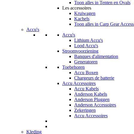
Toon alles in Tenten en Ovals
Les accessoires
Kruiwagen
Kachels
Toon alles in Carp Gear Access
Accu's
Accu's
Lithium Accu's
Lood Accu's
Stroomvoorziening
Banques d'alimentation
Generatoren
Toebehoren
Accu Boxen
Chargeurs de batterie
Accu Accessoires
Accu Kabels
Anderson Kabels
Anderson Pluggen
Anderson Accessoires
Zekeringen
Accu Accessoires
Kleding