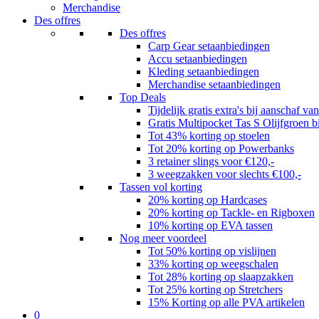
Merchandise
Des offres
Des offres
Carp Gear setaanbiedingen
Accu setaanbiedingen
Kleding setaanbiedingen
Merchandise setaanbiedingen
Top Deals
Tijdelijk gratis extra's bij aanschaf va
Gratis Multipocket Tas S Olijfgroen b
Tot 43% korting op stoelen
Tot 20% korting op Powerbanks
3 retainer slings voor €120,-
3 weegzakken voor slechts €100,-
Tassen vol korting
20% korting op Hardcases
20% korting op Tackle- en Rigboxen
10% korting op EVA tassen
Nog meer voordeel
Tot 50% korting op vislijnen
33% korting op weegschalen
Tot 28% korting op slaapzakken
Tot 25% korting op Stretchers
15% Korting op alle PVA artikelen
0