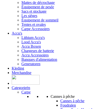
Mattes de décrochage
Équipement de pesée
Sacs et stockage
Les sièges
Équipement de sommeil
Tentes et ovales
Carpe Accessoires
Accu's
Lithium Accu's
Lood Accu's
Accu Boxen
Chargeurs de batterie
Accu Accessoires
Banques d'alimentation
Generatoren
Kleding
Merchandise
Categorieën
Carpe
Cannes à pêche
Cannes à pêche
Foudralen