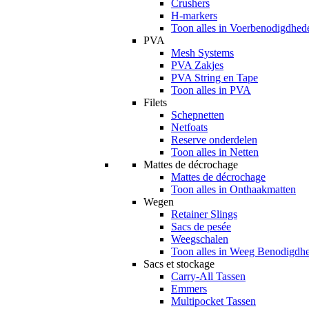
Crushers
H-markers
Toon alles in Voerbenodigdhed
PVA
Mesh Systems
PVA Zakjes
PVA String en Tape
Toon alles in PVA
Filets
Schepnetten
Netfoats
Reserve onderdelen
Toon alles in Netten
Mattes de décrochage
Mattes de décrochage
Toon alles in Onthaakmatten
Wegen
Retainer Slings
Sacs de pesée
Weegschalen
Toon alles in Weeg Benodigdh
Sacs et stockage
Carry-All Tassen
Emmers
Multipocket Tassen