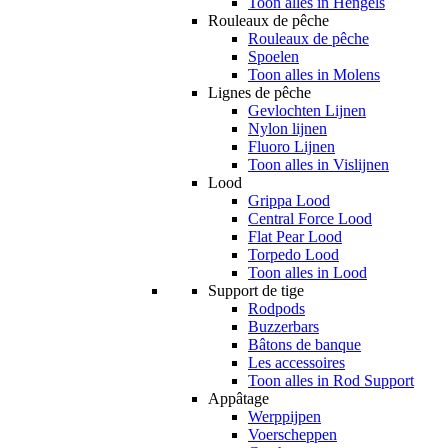
Toon alles in Hengels
Rouleaux de pêche
Rouleaux de pêche
Spoelen
Toon alles in Molens
Lignes de pêche
Gevlochten Lijnen
Nylon lijnen
Fluoro Lijnen
Toon alles in Vislijnen
Lood
Grippa Lood
Central Force Lood
Flat Pear Lood
Torpedo Lood
Toon alles in Lood
Support de tige
Rodpods
Buzzerbars
Bâtons de banque
Les accessoires
Toon alles in Rod Support
Appâtage
Werppijpen
Voerscheppen