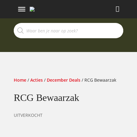
Ricerca
prodotti
Home
/
Acties
/
December Deals
/ RCG Bewaarzak
RCG Bewaarzak
UITVERKOCHT