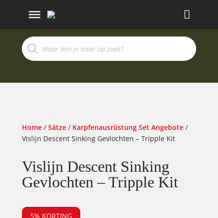
Produktsuche
Home
/
Sätze
/
Karpfenausrüstung Set Angebote
/
Vislijn Descent Sinking Gevlochten – Tripple Kit
Vislijn Descent Sinking
Gevlochten – Tripple Kit
5% KORTING