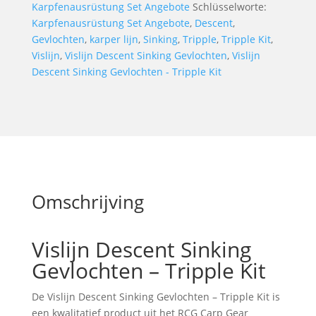
Karpfenausrüstung Set Angebote
Schlüsselworte:
Tripple
Karpfenausrüstung Set Angebote
,
Descent
,
Kit
Gevlochten
,
karper lijn
,
Sinking
,
Tripple
,
Tripple Kit
,
Menge
Vislijn
,
Vislijn Descent Sinking Gevlochten
,
Vislijn
Descent Sinking Gevlochten - Tripple Kit
Omschrijving
Vislijn Descent Sinking
Gevlochten – Tripple Kit
De Vislijn Descent Sinking Gevlochten – Tripple Kit is
een kwalitatief product uit het RCG Carp Gear