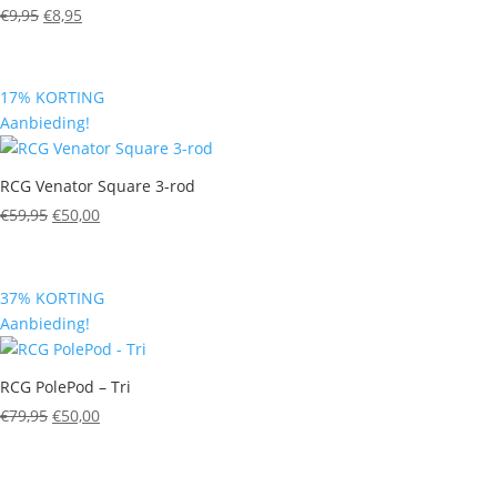
Oorspronkelijke
Huidige
€
9,95
€
8,95
prijs
prijs
was:
is:
€9,95.
€8,95.
17% KORTING
Aanbieding!
RCG Venator Square 3-rod
Oorspronkelijke
Huidige
€
59,95
€
50,00
prijs
prijs
was:
is:
€59,95.
€50,00.
37% KORTING
Aanbieding!
RCG PolePod – Tri
Oorspronkelijke
Huidige
€
79,95
€
50,00
prijs
prijs
was:
is:
€79,95.
€50,00.