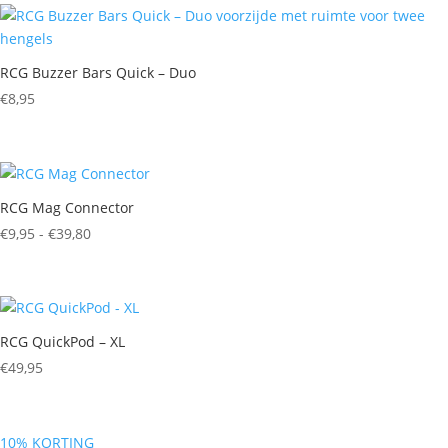
RCG Buzzer Bars Quick – Duo
€
8,95
RCG Mag Connector
Prijsklasse:
€
9,95
-
€
39,80
€9,95
tot
€39,80
RCG QuickPod – XL
€
49,95
10% KORTING