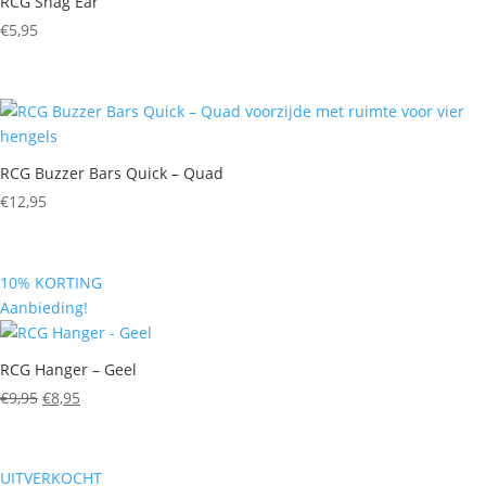
RCG Snag Ear
€
5,95
RCG Buzzer Bars Quick – Quad
€
12,95
10% KORTING
Aanbieding!
RCG Hanger – Geel
Oorspronkelijke
Huidige
€
9,95
€
8,95
prijs
prijs
was:
is:
€9,95.
€8,95.
UITVERKOCHT