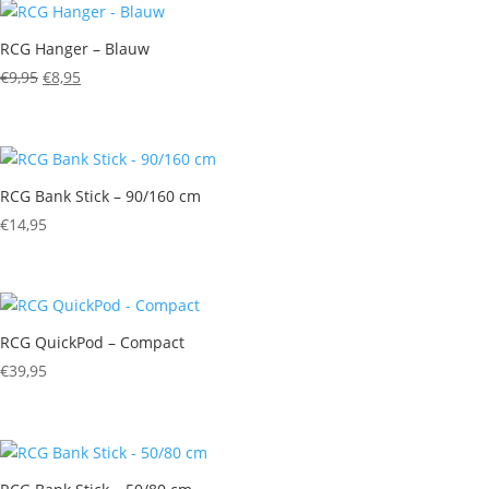
RCG Hanger – Blauw
Oorspronkelijke
Huidige
€
9,95
€
8,95
prijs
prijs
was:
is:
€9,95.
€8,95.
RCG Bank Stick – 90/160 cm
€
14,95
RCG QuickPod – Compact
€
39,95