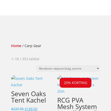
Home
/ Carp Gear
Sorted
1–18 / 353 találat
by
popularity
20% KORTING
Seven Oaks
Tent Kachel
RCG PVA
Mesh System
Oorspronkelijke
Huidige
€
237,95
€
188,00