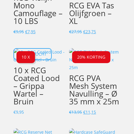
Mono
RCG EVA Tas
Camouflage –
Olijfgroen –
10 LBS
XL
Oorspronkelijke
Huidige
Oorspronkelijke
Huidige
€
9,95
€
7,95
€
27,95
€
23,75
prijs
prijs
prijs
prijs
was:
is:
was:
is:
UITVERKOCHT
€9,95.
€7,95.
€27,95.
€23,75.
10 X
20% KORTING
10 x RCG
Coated Lood
RCG PVA
– Grippa
Mesh System
Wartel –
Navulling – Ø
Bruin
35 mm x 25m
Oorspronkelijke
Huidige
€
9,95
€
13,95
€
11,15
prijs
prijs
was:
is: