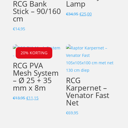
RCG Bank
Lamp
Stick – 90/160
Oorspronkelijke
Huidige
€
34,95
€
25,00
cm
prijs
prijs
was:
is:
€
14,95
€34,95.
€25,00.
20% KORTING
RCG PVA
Mesh System
– Ø 25 + 35
RCG
mm x 8m
Karpernet –
Venator Fast
Oorspronkelijke
Huidige
€
13,95
€
11,15
Net
prijs
prijs
was:
is:
€
69,95
€13,95.
€11,15.