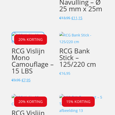
Navulling – Ø
prijs
prijs
25 mm x 25m
was:
is:
€237,95.
€188,00.
Oorspronkelijke
Huidige
€
13,95
€
11,15
prijs
prijs
was:
is:
UITVERKOCHT
€13,95.
€11,15.
20% KORTING
RCG Vislijn
RCG Bank
Mono
Stick –
Camouflage –
125/220 cm
15 LBS
€
16,95
Oorspronkelijke
Huidige
€
9,95
€
7,95
prijs
prijs
was:
is:
€9,95.
€7,95.
20% KORTING
15% KORTING
RCG Vislijn