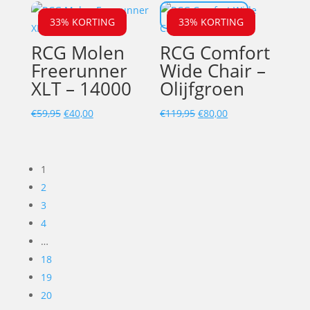
UITVERKOCHT
33% KORTING
33% KORTING
RCG Molen
RCG Comfort
Freerunner
Wide Chair –
XLT – 14000
Olijfgroen
Oorspronkelijke
Huidige
Oorspronkelijke
Huidige
€
59,95
€
40,00
€
119,95
€
80,00
prijs
prijs
prijs
prijs
was:
is:
was:
is:
€59,95.
€40,00.
€119,95.
€80,00.
1
2
3
4
…
18
19
20