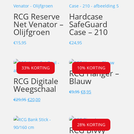
€13,95.
€11,15.
RCG Reserve
Hardcase
Net Venator –
SafeGuard
Olijfgroen
Case – 210
€
15,95
€
24,95
33% KORTING
10% KORTING
RCG Hanger –
RCG Digitale
Blauw
Weegschaal
Oorspronkelijke
Huidige
€
9,95
€
8,95
Oorspronkelijke
Huidige
prijs
prijs
€
29,95
€
20,00
prijs
prijs
was:
is:
was:
is:
€9,95.
€8,95.
€29,95.
€20,00.
28% KORTING
RCG Bivvy