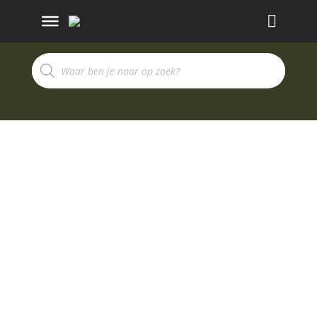
Termékek
keresése
PONTY
SEBESSÉGVÁL
TÓ