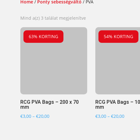
Home
/
Ponty sebességváltó
/ PVA
Sorted
Mind a(z) 3 találat megjelenítve
by
popularity
63% KORTING
54% KORTING
RCG PVA Bags – 200 x 70
RCG PVA Bags – 10
mm
mm
Ártartomány:
Ártart
€
3,00
–
€
20,00
€
3,00
–
€
20,00
€3,00
€3,00
-
-