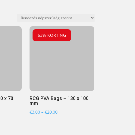
63% KORTING
0 x 70
RCG PVA Bags – 130 x 100
mm
omány:
Ártartomány:
€
3,00
–
€
20,00
€3,00
-