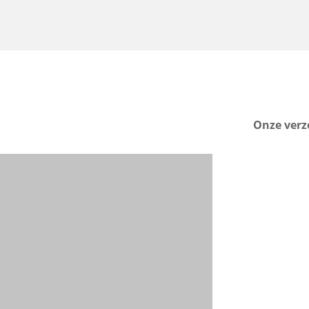
€20,00
€20,00
Onze verz