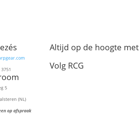
kezés
Altijd op de hoogte met
arpgear.com
Volg RCG
 3751
room
g 5
lsteren (NL)
een op afspraak