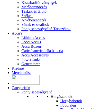
Kiszabadító szőnyegek
Mérőberendezés
Táskák és tároló
Székek
Alvóberendezés
Sátrak és oválisok
Ponty sebességváltó Tartozékok
Accu's
Lithium Accu's
Lood Accu's
Accu Boxen
Caricabatterie della batteria
Accu Accessoires
Powerbanks
Generatoren
Kleding
Merchandise
Categorieën
Ponty sebességváltó
Horgászbotok
Horgászbotok
Foudralen