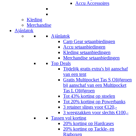
Accu Accessoires
Kleding
Merchandise
Ajánlatok
Ajánlatok
Carp Gear setaanbiedingen
Accu setaanbiedingen
Kleding setaanbiedingen
Merchandise setaanbiedingen
Top Deals
Tijdelijk gratis extra's bij aanschaf
van een tent
Gratis Multipocket Tas S Olijfgroen
bij aanschaf van een Multipocket
Tas L Olijfgroen
Tot 43% korting op stoelen
Tot 20% korting op Powerbanks
3 retainer slings voor €120,-
3 weegzakken voor slechts €100,-
Tassen vol korting
20% korting op Hardcases
20% korting op Tackle- en
Rigboxen