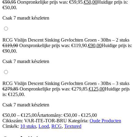
€
59,95
Oorspronkelijke prijs was: €59,95.
€
50,00
Huidige prijs is:
€50,00.
Csak 7 maradt készleten
RCG Vislijn Descent Sinking Gevlochten Groen - 30lbs – 2 stuks
€
119,90
Oorspronkelijke prijs was: €119,90.
€
90,00
Huidige prijs is:
€90,00.
Csak 7 maradt készleten
RCG Vislijn Descent Sinking Gevlochten Groen - 30lbs – 3 stuks
€
279,85
Oorspronkelijke prijs was: €279,85.
€
125,00
Huidige prijs
is: €125,00.
Csak 7 maradt készleten
€
50,00
–
€
125,00
Ártartomány: €50,00 - €125,00
Cikkszám:
VAR-ITE-TOR-BRU
Kategória:
Oude Producten
Címkék:
10 stuks
,
Lood
,
RCG
,
Textured