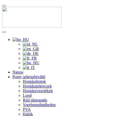
Nieuw
Ponty sebességváltó
Horgászbotok
Horgásztekercsek
Horgászvezetékek
Lood
Rúd támogatás
Voerbenodigdheden
PVA
Hálók