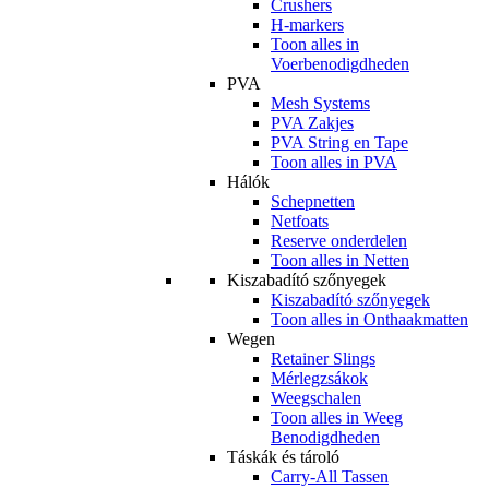
Crushers
H-markers
Toon alles in
Voerbenodigdheden
PVA
Mesh Systems
PVA Zakjes
PVA String en Tape
Toon alles in PVA
Hálók
Schepnetten
Netfoats
Reserve onderdelen
Toon alles in Netten
Kiszabadító szőnyegek
Kiszabadító szőnyegek
Toon alles in Onthaakmatten
Wegen
Retainer Slings
Mérlegzsákok
Weegschalen
Toon alles in Weeg
Benodigdheden
Táskák és tároló
Carry-All Tassen