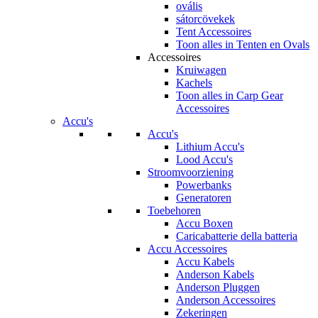
ovális
sátorcövekek
Tent Accessoires
Toon alles in Tenten en Ovals
Accessoires
Kruiwagen
Kachels
Toon alles in Carp Gear
Accessoires
Accu's
Accu's
Lithium Accu's
Lood Accu's
Stroomvoorziening
Powerbanks
Generatoren
Toebehoren
Accu Boxen
Caricabatterie della batteria
Accu Accessoires
Accu Kabels
Anderson Kabels
Anderson Pluggen
Anderson Accessoires
Zekeringen