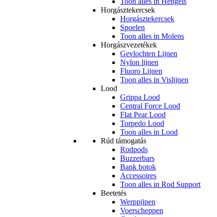
Toon alles in Hengels
Horgásztekercsek
Horgásztekercsek
Spoelen
Toon alles in Molens
Horgászvezetékek
Gevlochten Lijnen
Nylon lijnen
Fluoro Lijnen
Toon alles in Vislijnen
Lood
Grippa Lood
Central Force Lood
Flat Pear Lood
Torpedo Lood
Toon alles in Lood
Rúd támogatás
Rodpods
Buzzerbars
Bank botok
Accessoires
Toon alles in Rod Support
Beetetés
Werppijpen
Voerscheppen