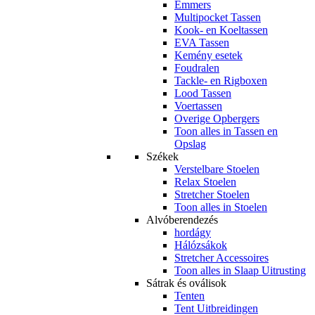
Emmers
Multipocket Tassen
Kook- en Koeltassen
EVA Tassen
Kemény esetek
Foudralen
Tackle- en Rigboxen
Lood Tassen
Voertassen
Overige Opbergers
Toon alles in Tassen en
Opslag
Székek
Verstelbare Stoelen
Relax Stoelen
Stretcher Stoelen
Toon alles in Stoelen
Alvóberendezés
hordágy
Hálózsákok
Stretcher Accessoires
Toon alles in Slaap Uitrusting
Sátrak és oválisok
Tenten
Tent Uitbreidingen