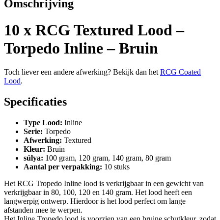
Omschrijving
10 x RCG Textured Lood –
Torpedo Inline – Bruin
Toch liever een andere afwerking? Bekijk dan het
RCG Coated
Lood
.
Specificaties
Type Lood:
Inline
Serie:
Torpedo
Afwerking:
Textured
Kleur:
Bruin
súlya:
100 gram, 120 gram, 140 gram, 80 gram
Aantal per verpakking:
10 stuks
Het RCG Tropedo Inline lood is verkrijgbaar in een gewicht van
verkrijgbaar in 80, 100, 120 en 140 gram. Het lood heeft een
langwerpig ontwerp. Hierdoor is het lood perfect om lange
afstanden mee te werpen.
Het Inline Tropedo lood is voorzien van een bruine schutkleur, zodat